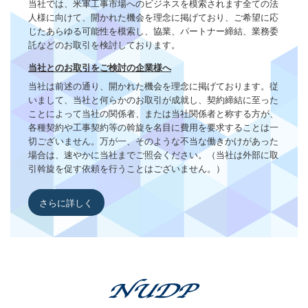
当社では、米軍工事市場へのビジネスを模索されます全ての法
人様に向けて、開かれた機会を理念に掲げており、ご希望に応
じたあらゆる可能性を模索し、協業、パートナー締結、業務委
託などのお取引を検討しております。
当社とのお取引をご検討の企業様へ
当社は前述の通り、開かれた機会を理念に掲げております。従
いまして、当社と何らかのお取引が成就し、契約締結に至った
ことによって当社の関係者、または当社関係者と称する方が、
各種契約や工事契約等の斡旋を名目に費用を要求することは一
切ございません。万が一、そのような不当な働きかけがあった
場合は、速やかに当社までご照会ください。（当社は外部に取
引斡旋を促す依頼を行うことはございません。）
さらに詳しく